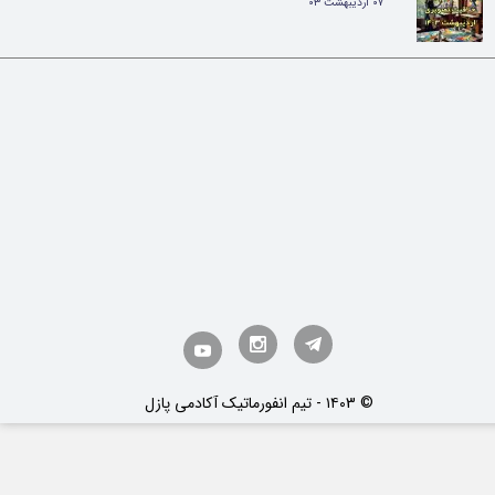
۰۷ اردیبهشت ۰۳
​© ۱۴۰3 - تیم انفورماتیک آکادمی پازل