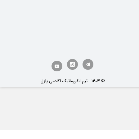
​© ۱۴۰3 - تیم انفورماتیک آکادمی پازل