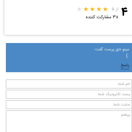
۴
از ۵
۳۸ مشارکت کننده
مینو حق پرست گفت:
:)
پاسخ
★
★