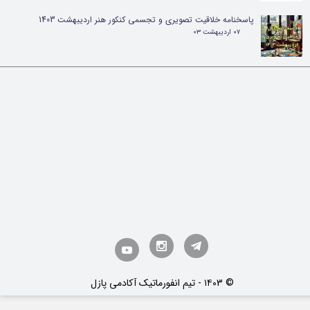
پاسخنامه خلاقیت تصویری و تجسمی کنکور هنر اردیبهشت 1403
۰۷ اردیبهشت ۰۳
​© ۱۴۰3 - تیم انفورماتیک آکادمی پازل