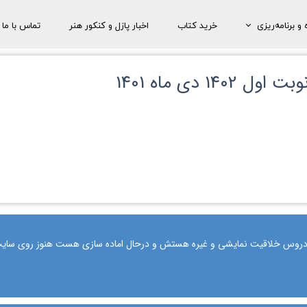
و برنامه‌ریزی
خرید کتاب
اخبار پازل و کنکور هنر
تماس با ما
 مشاورۀ تحصیلی
 دی ماه 1401
مشاورۀ رایگان
ی دروس خلاقیت نمایشی و غیره هستش و درحال اماده سازی هست هنوز روی سایت