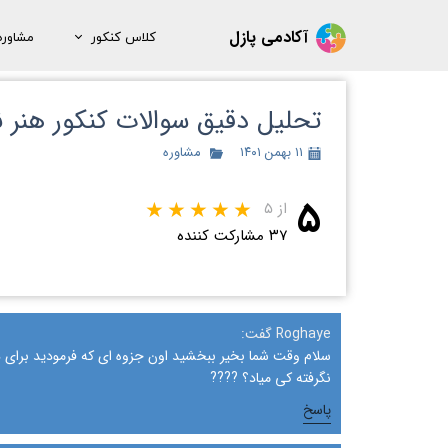
آکادمی پازل
کلاس کنکور
مشاوره 
ثبت‌نام کلاس
ثبت‌نام
تحلیل دقیق سوالات کنکور هنر نوبت اول 1402
معرفی کلاس آنلاین
رزرو 
۱۱ بهمن ۱۴۰۱
مشاوره
معرفی کلاس عملی
۵
معرفی کلاس نکته و تست
از ۵
۳۷ مشارکت کننده
معرفی تیم پازل
برنامه کلاسی
نمونه تدریس اساتید
Roghaye گفت:
سلام وقت شما بخیر ببخشید اون جزوه ای که فرمودید برا
نگرفته کی میاد؟ ????
پاسخ